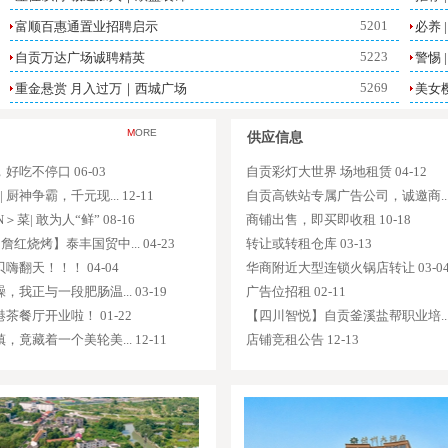
5201
富顺百惠通置业招聘启示
必养 
5223
自贡万达广场诚聘精英
警惕 
5269
重金悬赏 月入过万｜西城广场
美女
5275
自贡银海房地产开发有限公司招聘
M
ORE
供应信息
5385
世界500强企业绿地控股招聘销售后台
好吃不停口 06-03
自贡彩灯大世界 场地租赁 04-12
5430
招聘服务员
 厨神争霸，千元现... 12-11
自贡高铁站专属广告公司，诚邀商... 0
5522
中港·燊海森林｜未来已来 就等你了
菜| 敢为人“鲜” 08-16
商铺出售，即买即收租 10-18
6966
詹红烧烤】泰丰国贸中... 04-23
全国知名文旅集团华强方特自贡方特乐园招人啦
转让或转租仓库 03-13
嗨翻天！！！ 04-04
华商附近大型连锁火锅店转让 03-0
5481
海棠锦城｜高薪抢人
我正与一段肥肠温... 03-19
广告位招租 02-11
5127
华强方特诚聘财务会计、仓管员各1名
茶餐厅开业啦！ 01-22
【四川智悦】自贡釜溪盐帮职业培... 0
竟藏着一个美轮美... 12-11
店铺竞租公告 12-13