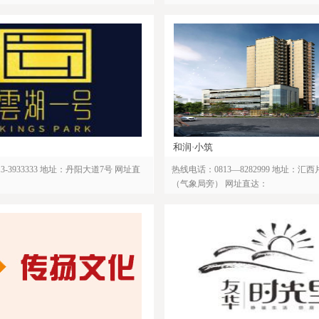
和润·小筑
3-3933333 地址：丹阳大道7号 网址直
热线电话：0813—8282999 地址：汇西
（气象局旁） 网址直达：