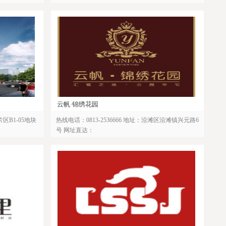
云帆·锦绣花园
片区B1-05地块
热线电话：0813-2536666 地址：沿滩区沿滩镇兴元路6
号 网址直达：