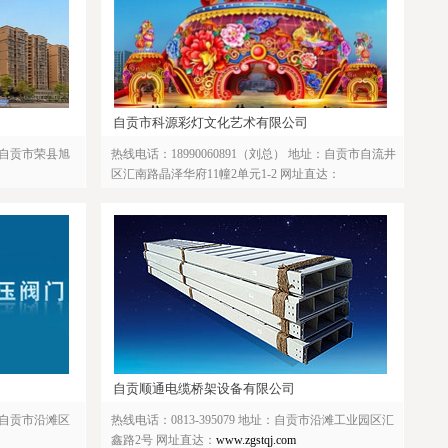
自贡市科源彩灯文化艺术有限公司
川省自贡市荣县旭
热线电话：18990060891（刘总） 地址：自贡市自流井
区汇南路晶泽华府11幢2单元1-2 网址直达：
http://www.zgkycd.com/
自贡顺通电缆桥架设备有限公司
川省自贡市沿滩区
热线电话：0813-395079 地址：自贡市沿滩工业园区汇
鑫路2号 网址直达：
www.zgstqj.com