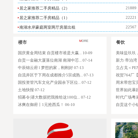
21889
居之家推荐二手房精品（2）
22221
居之家推荐二手房精品（1）
22567
南湖水岸豪庭两室两厅房屋出租
21733
精品二手房出售
M
ORE
楼市
餐饮
14577
急售远达·空中花园电梯房
国庆黄金周结束 自贡楼市谁是大赢... 10-09
美味盐玖玖，
8827
光大家园住房出售
自贡一金融大厦落位南湖 南湖中芯... 07-14
新力·帝泊湾 |
7988
北苑A区115平米住房出售
中辰锦云府 l 梦想的家，刚刚好 07-13
立占戈＜PEN＞
6917
自流井区于下周在成都推介5宗成熟... 07-13
山水名苑精装房出售（CC031）
祝贺764厂【
国投资管汽车文化产业园余下区位... 07-12
周末带您宝贝
6061
林涧美墅精装两室出售（CC029）
土地快报 07-12
世界如此暴躁，
6289
远达花园精装房出售（CC030）
招募令|请大数据把我推给这100位... 07-12
时代广场粤港
冰爽在御府丨1元抢西瓜！ 06-10
自贡这个小镇，