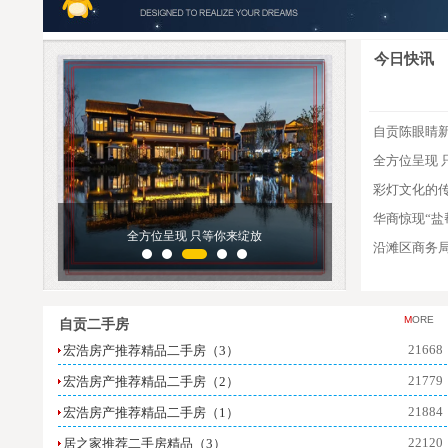
今日快讯
自贡陈眼睛
全方位呈现 
彩灯文化的
华商惊现“盐
全方位呈现 只等你来绽放
彩灯文化
沿滩区商务局
M
ORE
自贡二手房
21668
宏浩房产推荐精品二手房（3）
21779
宏浩房产推荐精品二手房（2）
21884
宏浩房产推荐精品二手房（1）
22120
居之家推荐二手房精品（3）