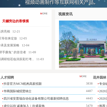
视频资讯
天樾旁边的香馍馍
新房亮相
12-21
只等你来绽放
12-05
传承及发展策略
12-04
帮手撕兔” 的首尝者
11-09
的传承及发展策略
四川省总工会成都工人疗养院
调研组莅临润辰彩灯考...
11-03
M
ORE
人才招聘
花卉园林
3838
抖音官方MCN机构高薪招新
专业
4487
华商国际城招贤纳士
202
4443
四川省安普瑞自动化设备有限公司最新招聘信息
20
5479
虚位以待 诚邀加入｜欣盛装饰
推荐 