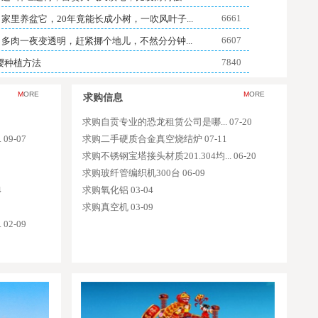
6661
| 家里养盆它，20年竟能长成小树，一吹风叶子...
6607
| 多肉一夜变透明，赶紧挪个地儿，不然分分钟...
7840
樱种植方法
M
ORE
M
ORE
求购信息
求购自贡专业的恐龙租赁公司是哪... 07-20
9-07
求购二手硬质合金真空烧结炉 07-11
求购不锈钢宝塔接头材质201.304均... 06-20
求购玻纤管编织机300台 06-09
4
求购氧化铝 03-04
求购真空机 03-09
2-09