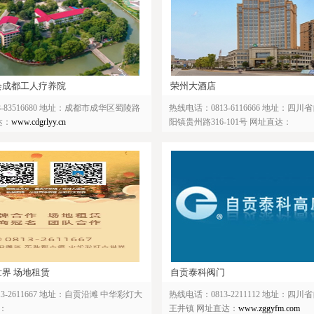
会成都工人疗养院
荣州大酒店
-83516680 地址：成都市成华区蜀陵路
热线电话：0813-6116666 地址：四
达：
www.cdgrlyy.cn
阳镇贵州路316-101号 网址直达：
http://www.rxrzhotel.com.cn/
界 场地租赁
自贡泰科阀门
3-2611667 地址：自贡沿滩 中华彩灯大
热线电话：0813-2211112 地址：四
：
王井镇 网址直达：
www.zggyfm.com