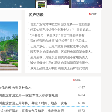
客户访谈
轻工知识产权优秀企业家专访：“中国盐妈妈...
“只要努力，就会成长” 自贡市隆盛物资有...
我的经营理念就是“诚信经营” 四川信芯线...
让用户放心，让用户满意 伟星配送中心负责...
顾客至上 自贡市自流井区盛翔电器商贸负责人...
至真至诚，真情永远 自贡兴达小家电负责人...
诚信是做好生意的基础 自贡城源商贸有限公...
威克士品牌进入中国 访威克士品牌总代理兴...
一切为了用户 自贡市盐龙燃气水暖实业服务部...
质量第一，用户至上 自贡市长江标准件有限公...
讲诚信，讲服务 自贡市益盛贸易有限公司负...
M
ORE
“以信誉求发展，以用户满意为目标” 自贡...
4447
砍伐危树 收购各种杂木
诚信经营，突出服务 自贡市常安电器有限公...
6784
0川南观赏园艺周----家庭养花大赛参赛规则
普润产业博览城助您实现投资梦——普润控股...
6016
20川南观赏园艺周即将开幕啦！时间、地点、攻略...
6872
| 这6种旺运树，富贵大气又镇宅，比发财树强...