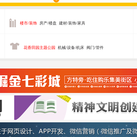
楼市/装饰
房产/楼盘
建材/装饰/家具
花香田园主题公园
机械/设备/机床
阀门/管件