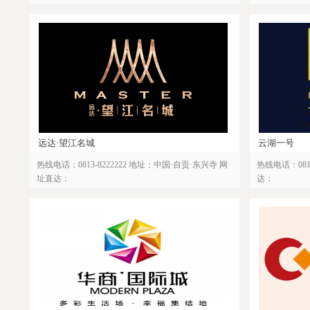
远达·望江名城
云湖一号
热线电话：0813-8222222 地址：中国·自贡·东兴寺 网
热线电话：081
址直达：
达：